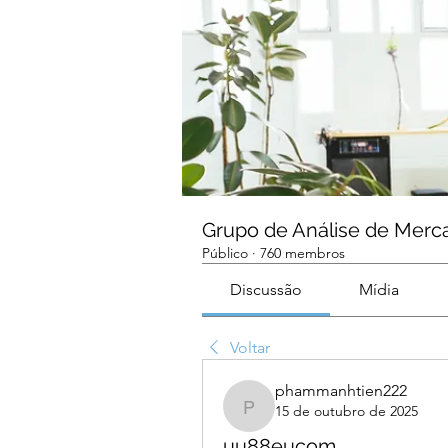
Grupo de Análise de Merc
Público
·
760 membros
Discussão
Mídia
Voltar
phammanhtien222
15 de outubro de 2025
phammanhtien222
uu88eucom