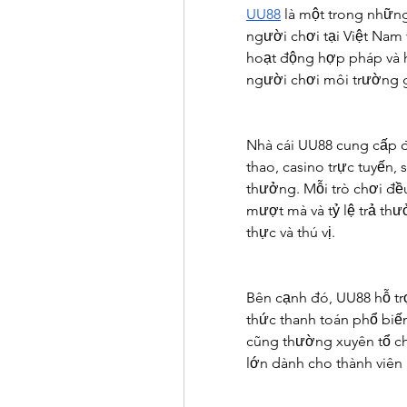
UU88
 là một trong những
người chơi tại Việt Nam 
hoạt động hợp pháp và h
người chơi môi trường gi
Nhà cái UU88 cung cấp 
thao, casino trực tuyến, 
thưởng. Mỗi trò chơi đều
mượt mà và tỷ lệ trả thư
thực và thú vị.
Bên cạnh đó, UU88 hỗ tr
thức thanh toán phổ biến
cũng thường xuyên tổ ch
lớn dành cho thành viên