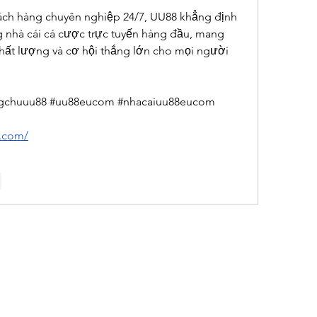
ách hàng chuyên nghiệp 24/7, UU88 khẳng định 
g nhà cái cá cược trực tuyến hàng đầu, mang 
 chất lượng và cơ hội thắng lớn cho mọi người 
angchuuu88 #uu88eucom #nhacaiuu88eucom
u.com/
r