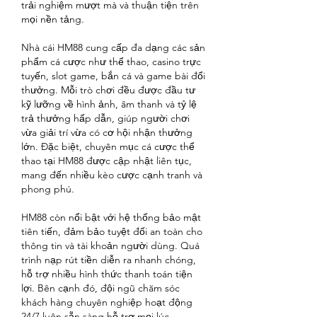
trải nghiệm mượt mà và thuận tiện trên 
mọi nền tảng.
Nhà cái HM88 cung cấp đa dạng các sản 
phẩm cá cược như thể thao, casino trực 
tuyến, slot game, bắn cá và game bài đổi 
thưởng. Mỗi trò chơi đều được đầu tư 
kỹ lưỡng về hình ảnh, âm thanh và tỷ lệ 
trả thưởng hấp dẫn, giúp người chơi 
vừa giải trí vừa có cơ hội nhận thưởng 
lớn. Đặc biệt, chuyên mục cá cược thể 
thao tại HM88 được cập nhật liên tục, 
mang đến nhiều kèo cược cạnh tranh và 
phong phú.
HM88 còn nổi bật với hệ thống bảo mật 
tiên tiến, đảm bảo tuyệt đối an toàn cho 
thông tin và tài khoản người dùng. Quá 
trình nạp rút tiền diễn ra nhanh chóng, 
hỗ trợ nhiều hình thức thanh toán tiện 
lợi. Bên cạnh đó, đội ngũ chăm sóc 
khách hàng chuyên nghiệp hoạt động 
24/7 luôn sẵn sàng hỗ trợ mọi lúc.