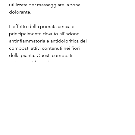
utilizzata per massaggiare la zona 
dolorante.
L'effetto della pomata arnica è 
principalmente dovuto all'azione 
antinfiammatoria e antidolorifica dei 
composti attivi contenuti nei fiori 
della pianta. Questi composti 
agiscono riducendo 
l'infiammazione e alleviando il 
dolore, soprattutto tra gli sportivi e 
le persone che soffrono di dolori 
muscolari e articolari. Ma che cos'è 
l'arnica e come funziona questa 
pomata? In questo articolo 
cercheremo di fare chiarezza su 
questo prodotto naturale e sui suoi 
possibili benefici.