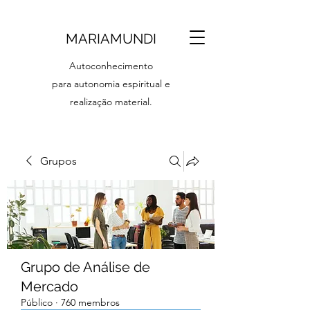
MARIAMUNDI
Autoconhecimento
para autonomia espiritual e
realização material.
Grupos
Grupo de Análise de
Mercado
Público
·
760 membros