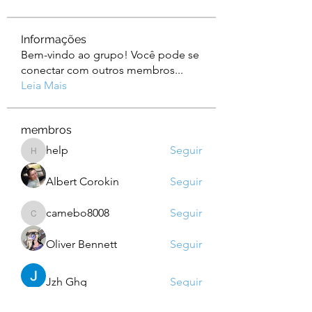
Informações
Bem-vindo ao grupo! Você pode se
conectar com outros membros
...
Leia Mais
membros
help
Seguir
help
Albert Corokin
Seguir
camebo8008
Seguir
camebo8008
Oliver Bennett
Seguir
Jzh Ghg
Seguir
Ver todos os membros (759)