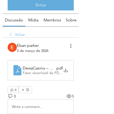
Entrar
Discussão
Mídia
Membros
Sobre
Voltar
Elsan parker
3 de março de 2026
DewaCasino – A Comprehensive Guide to the Onl
.pdf
Fazer download de PDF • 1.79MB
0
0
5
Write a comment...