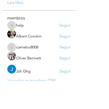
Leia Mais
membros
help
Seguir
help
Albert Corokin
Seguir
camebo8008
Seguir
camebo8008
Oliver Bennett
Seguir
Jzh Ghg
Seguir
Ver todos os membros (759)