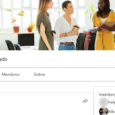
ado
Membros
Sobre
membr
hel
help
Alb