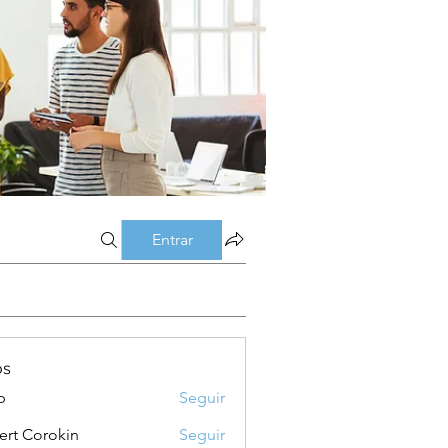
Entrar
os
p
Seguir
ert Corokin
Seguir