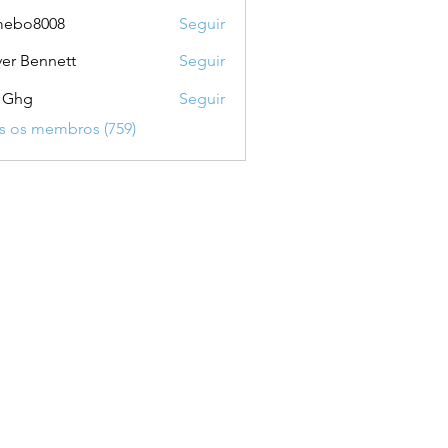
mebo8008
Seguir
8008
ver Bennett
Seguir
 Ghg
Seguir
s os membros (759)