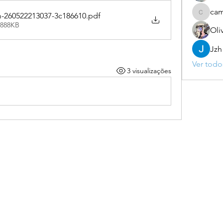
ca
-260522213037-3c186610
.pdf
camebo
 888KB
Oli
Jzh
Ver todo
3 visualizações