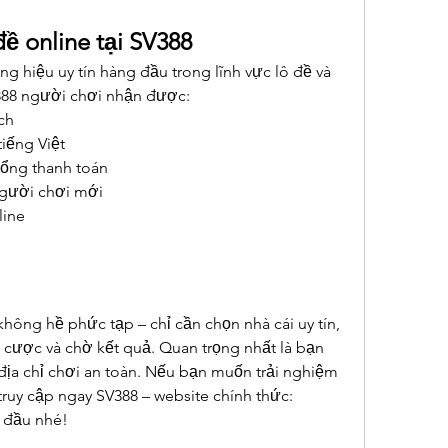
ề online tại SV388
 hiệu uy tín hàng đầu trong lĩnh vực lô đề và 
88 người chơi nhận được:
ch
tiếng Việt
cổng thanh toán
gười chơi mới
line
không hề phức tạp – chỉ cần chọn nhà cái uy tín, 
t cược và chờ kết quả. Quan trọng nhất là bạn 
địa chỉ chơi an toàn. Nếu bạn muốn trải nghiệm 
lô đề online uy tín, tiện lợi, hãy truy cập ngay SV388 – website chính thức: 
t đầu nhé!