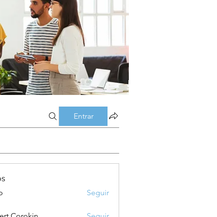
Entrar
os
p
Seguir
ert Corokin
Seguir