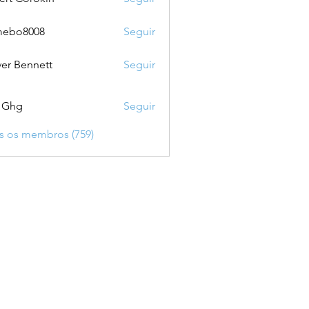
mebo8008
Seguir
8008
ver Bennett
Seguir
 Ghg
Seguir
s os membros (759)