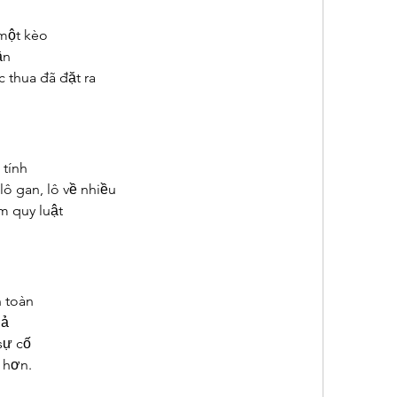
 một kèo
ần
 thua đã đặt ra
tính
ô gan, lô về nhiều
m quy luật
n toàn
uả
sự cố
 hơn.