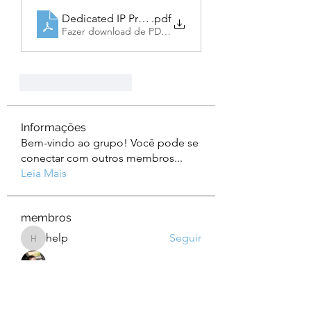
Dedicated IP Proxies for Social Platforms
.pdf
Fazer download de PDF • 314KB
Curtir
Responder
Informações
Bem-vindo ao grupo! Você pode se
conectar com outros membros
...
Leia Mais
membros
help
Seguir
help
Albert Corokin
Seguir
camebo8008
Seguir
camebo8008