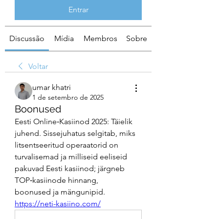
Entrar
Discussão
Mídia
Membros
Sobre
Voltar
umar khatri
1 de setembro de 2025
Boonused
Eesti Online‑Kasiinod 2025: Täielik 
juhend. Sissejuhatus selgitab, miks 
litsentseeritud operaatorid on 
turvalisemad ja milliseid eeliseid 
pakuvad Eesti kasiinod; järgneb 
TOP‑kasiinode hinnang, 
boonused ja mängunipid.  
https://neti-kasiino.com/