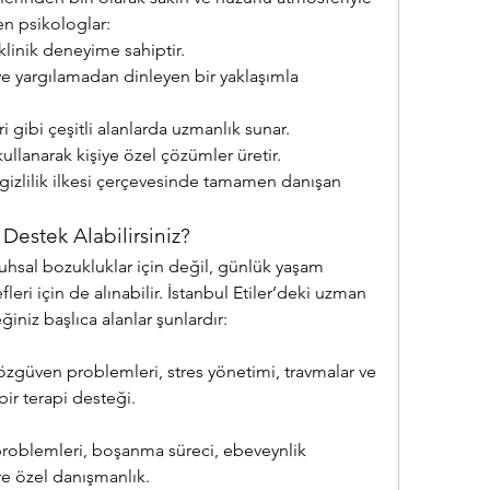
en psikologlar:
linik deneyime sahiptir.
ve yargılamadan dinleyen bir yaklaşımla 
eri gibi çeşitli alanlarda uzmanlık sunar.
ullanarak kişiye özel çözümler üretir.
 gizlilik ilkesi çerçevesinde tamamen danışan 
Destek Alabilirsiniz?
ruhsal bozukluklar için değil, günlük yaşam 
fleri için de alınabilir. İstanbul Etiler’deki uzman 
iniz başlıca alanlar şunlardır:
zgüven problemleri, stres yönetimi, travmalar ve 
bir terapi desteği.
im problemleri, boşanma süreci, ebeveynlik 
ere özel danışmanlık.