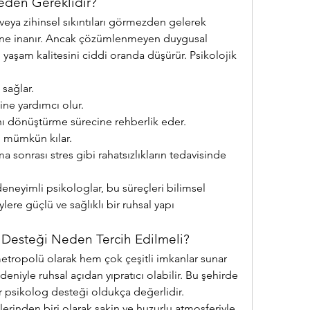
eden Gereklidir?
veya zihinsel sıkıntıları görmezden gelerek 
ne inanır. Ancak çözümlenmeyen duygusal 
 yaşam kalitesini ciddi oranda düşürür. Psikolojik 
sağlar.
ine yardımcı olur.
ı dönüştürme sürecine rehberlik eder.
yı mümkün kılar.
 sonrası stres gibi rahatsızlıkların tedavisinde 
eneyimli psikologlar, bu süreçleri bilimsel 
ere güçlü ve sağlıklı bir ruhsal yapı 
g Desteği Neden Tercih Edilmeli?
etropolü olarak hem çok çeşitli imkanlar sunar 
iyle ruhsal açıdan yıpratıcı olabilir. Bu şehirde 
bir psikolog desteği oldukça değerlidir.
lerinden biri olarak sakin ve huzurlu atmosferiyle 