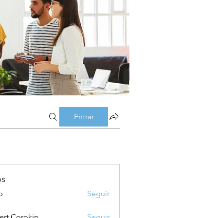
Entrar
os
p
Seguir
ert Corokin
Seguir