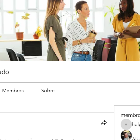
ado
Membros
Sobre
membr
hel
help
Alb