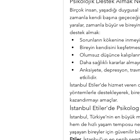
Psikolojik Destek Almak N
Birçok insan, yaşadığı duygusal 
zamanla kendi başına geçeceği
yaralar, zamanla büyür ve bireyin
destek almak:
Sorunların kökenine inmeyi 
Bireyin kendisini keşfetmes
Olumsuz düşünce kalıpların
Daha sağlıklı kararlar alma
Anksiyete, depresyon, travma
etkilidir.
İstanbul Etiler’de hizmet veren d
yöntemlerle destekleyerek, bireyl
kazandırmayı amaçlar.
İstanbul Etiler'de Psikolo
İstanbul, Türkiye’nin en büyük m
hem de hızlı yaşam temposu neden
yaşayan bireyler için güvenilir 
Etiler
, İstanbul’un en nezih semt