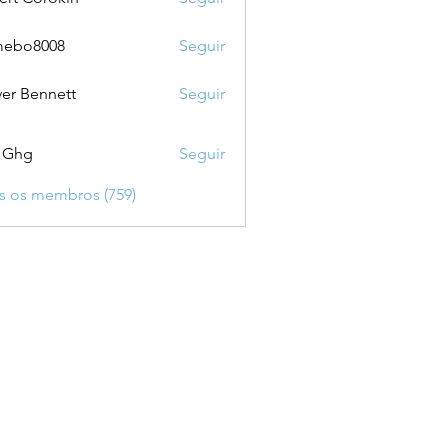
mebo8008
Seguir
8008
ver Bennett
Seguir
 Ghg
Seguir
s os membros (759)