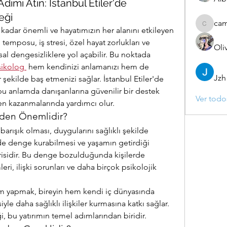
Adımı Atın: İstanbul Etiler'de
eği
ca
camebo
z kadar önemli ve hayatımızın her alanını etkileyen 
mposu, iş stresi, özel hayat zorlukları ve 
Oli
al dengesizliklere yol açabilir. Bu noktada 
sikolog
 hem kendinizi anlamanızı hem de 
Jzh
r şekilde baş etmenizi sağlar. İstanbul Etiler'de 
bu anlamda danışanlarına güvenilir bir destek 
Ver todo
iden kazanmalarında yardımcı olur.
eden Önemlidir?
barışık olması, duygularını sağlıklı şekilde 
nde denge kurabilmesi ve yaşamın getirdiği 
risidir. Bu denge bozulduğunda kişilerde 
i, ilişki sorunları ve daha birçok psikolojik 
ım yapmak, bireyin hem kendi iç dünyasında 
e daha sağlıklı ilişkiler kurmasına katkı sağlar. 
, bu yatırımın temel adımlarından biridir.