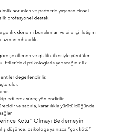
kimlik sorunları ve partnerle yaşanan cinsel 
lik profesyonel destek.
ergenlik dönemi bunalımları ve aile içi iletişim 
e uzman rehberlik.
göre şekillenen ve gizlilik ilkesiyle yürütülen 
l Etiler’deki psikologlarla yapacağınız ilk 
entiler değerlendirilir.
uşturulur.
enir.
p edilerek süreç yönlendirilir.
ecidir ve sabırla, kararlılıkla yürütüldüğünde 
ağlar.
terince Kötü” Olmayı Beklemeyin
nlış düşünce, psikologa yalnızca “çok kötü” 