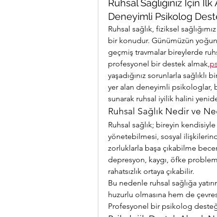
Ruhsal Sağlığınız İçin İlk 
Deneyimli Psikolog Dest
Ruhsal sağlık, fiziksel sağlığımı
bir konudur. Günümüzün yoğun te
geçmiş travmalar bireylerde ruhs
profesyonel bir destek almak,
p
yaşadığınız sorunlarla sağlıklı bi
yer alan deneyimli psikologlar, 
sunarak ruhsal iyilik halini yen
Ruhsal Sağlık Nedir ve N
Ruhsal sağlık; bireyin kendisiyle 
yönetebilmesi, sosyal ilişkileri
zorluklarla başa çıkabilme bece
depresyon, kaygı, öfke problemler
rahatsızlık ortaya çıkabilir.
Bu nedenle ruhsal sağlığa yatır
huzurlu olmasına hem de çevresiyl
Profesyonel bir psikolog desteği