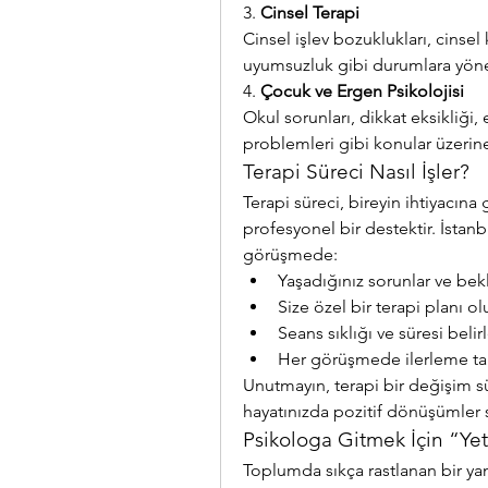
3. 
Cinsel Terapi
Cinsel işlev bozuklukları, cinsel 
uyumsuzluk gibi durumlara yöne
4. 
Çocuk ve Ergen Psikolojisi
Okul sorunları, dikkat eksikliği, 
problemleri gibi konular üzerin
Terapi Süreci Nasıl İşler?
Terapi süreci, bireyin ihtiyacına 
profesyonel bir destektir. İstanbu
görüşmede:
Yaşadığınız sorunlar ve bekl
Size özel bir terapi planı ol
Seans sıklığı ve süresi belirl
Her görüşmede ilerleme taki
Unutmayın, terapi bir değişim sür
hayatınızda pozitif dönüşümler s
Psikologa Gitmek İçin “Ye
Toplumda sıkça rastlanan bir ya