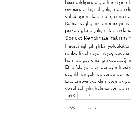
hissedildiğinde gidilmesi gerekt
evresinde; kişisel gelişimden d
yolculuğuna kadar birçok noktad
Ruhsal sağlığınızı önemseyin ve i
psikologlarla çalışmak, sizi daha
Sonuç: Kendinize Yatırım
Hayat inişli çıkışlı bir yolculu
rehberlik almaya ihtiyaç duyarı
hem de çevreniz için yapacağınız 
Etiler’de yer alan deneyimli psi
sağlıklı bir şekilde sürdürebilirsi
Ertelemeyin, yardım istemek güçs
ve ruhsal iyilik halinizi yeniden
0
Write a comment...