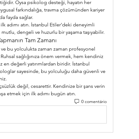
iğidir. Oysa psikolog desteği, hayatın her 
uygusal farkındalığa, travma çözümünden kariyer 
a fayda sağlar.
lk adımı atın. İstanbul Etiler'deki deneyimli 
 mutlu, dengeli ve huzurlu bir yaşama taşıyabilir.
 Yapmanın Tam Zamanı
ktur ve bu yolculukta zaman zaman profesyonel 
z. Ruhsal sağlığınıza önem vermek, hem kendiniz 
en değerli yatırımlardan biridir. İstanbul 
kologlar sayesinde, bu yolculuğu daha güvenli ve 
niz.
üzlük değil, cesarettir. Kendinize bir şans verin 
 inşa etmek için ilk adımı bugün atın.
0 comentário