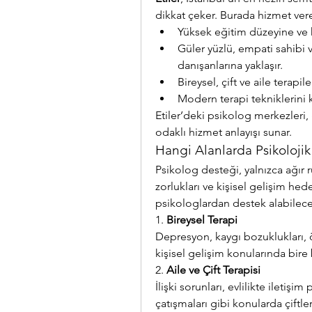
dikkat çeker. Burada hizmet ver
Yüksek eğitim düzeyine ve k
Güler yüzlü, empati sahibi 
danışanlarına yaklaşır.
Bireysel, çift ve aile terapil
Modern terapi tekniklerini k
Etiler’deki psikolog merkezleri,
odaklı hizmet anlayışı sunar.
Hangi Alanlarda Psikolojik 
Psikolog desteği, yalnızca ağır 
zorlukları ve kişisel gelişim hede
psikologlardan destek alabileceğ
1. 
Bireysel Terapi
Depresyon, kaygı bozuklukları, ö
kişisel gelişim konularında bire 
2. 
Aile ve Çift Terapisi
İlişki sorunları, evlilikte iletiş
çatışmaları gibi konularda çiftl