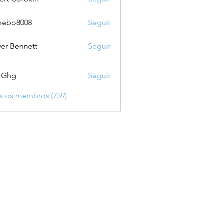
mebo8008
Seguir
8008
ver Bennett
Seguir
 Ghg
Seguir
s os membros (759)