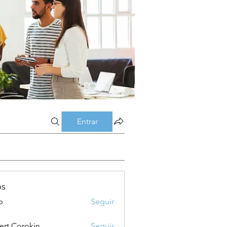
Entrar
os
p
Seguir
ert Corokin
Seguir