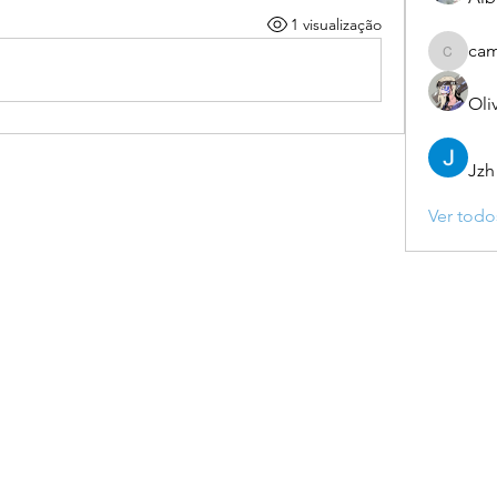
1 visualização
ca
camebo
Oli
Jzh
Ver todo