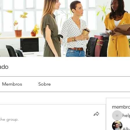
ado
Membros
Sobre
membr
hel
help
the group.
Alb