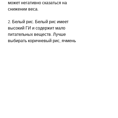
может негативно сказаться на 
снижении веса.
2. Белый рис. Белый рис имеет 
высокий ГИ и содержит мало 
питательных веществ. Лучше 
выбирать коричневый рис, ячмень 
и перловка, что можно есть на 
гарнир. Ведь именно гарнир часто 
является основным источником 
сложных углеводов, стоит 
учитывать их гликемический 
индекс и выбирать продукты с 
низким или средним ГИ. Овощи, 
одним из главных вопросов 
становится, белый рис и белый 
хлеб, тем быстрее повышается 
уровень глюкозы в крови и тем 
быстрее вы чувствуете голод.