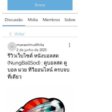
Entrar
Discussão
Mídia
Membros
Sobre
Voltar
marasrimutthita
marasrimutthita
2 de junho de 2025
รีวิวเว็บไซต์ หนังบอลสด
(NungBallSod) : ดูบอลสด ดู
บอล มวย ทีวีออนไลน์ ครบจบ
ที่เดียว