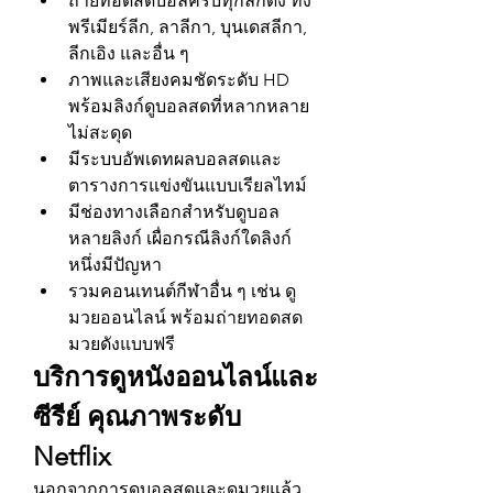
ถ่ายทอดสดบอลครบทุกลีกดัง ทั้ง
พรีเมียร์ลีก, ลาลีกา, บุนเดสลีกา, 
ลีกเอิง และอื่น ๆ
ภาพและเสียงคมชัดระดับ HD 
พร้อมลิงก์ดูบอลสดที่หลากหลาย 
ไม่สะดุด
มีระบบอัพเดทผลบอลสดและ
ตารางการแข่งขันแบบเรียลไทม์
มีช่องทางเลือกสำหรับดูบอล
หลายลิงก์ เผื่อกรณีลิงก์ใดลิงก์
หนึ่งมีปัญหา
รวมคอนเทนต์กีฬาอื่น ๆ เช่น ดู
มวยออนไลน์ พร้อมถ่ายทอดสด
มวยดังแบบฟรี
บริการดูหนังออนไลน์และ
ซีรีย์ คุณภาพระดับ 
Netflix
นอกจากการดูบอลสดและดูมวยแล้ว 