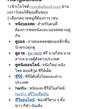
1.เข้าเว็บไซต์ 
nungballsod.com
 ผ่าน
เบราว์เซอร์ที่คุณชื่นชอบ
2.เลือกหมวดหมู่ที่ต้องการ เช่น 
หนังบอลสด :
 สำหรับคนที่
ต้องการชมหนังและบอลสดควบคู่
กัน
ดูบอล : 
ถ่ายทอดสดฟุตบอลลีกชั้น
นำครบทุกคู่
ดูมวย :
ดูมวยสด
 ฟรี มวยไทย มวย
สากล มวยตู้ดังต่างประเทศ
ดูหนังออนไลน์ :
 หนังใหม่ หนัง
ไทย ฮอลลีวูด ซีรีย์เด็ด
ซีรีย์
 :
 ซีรีย์ดังทั้งไทยและต่าง
ประเทศ
Netflix :
 หนังและซีรีย์ในสไตล์ 
Netflix ฟรีไม่เสียเงิน
ทีวีออนไลน์
 : 
ช่องทีวีต่าง ๆ ทั้ง
ข่าว กีฬา บันเทิง