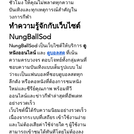
ชั่วโมง ให้คุณไม่พลาดทุกความ
บันเทิงและทุกเหตุการณ์สำคัญใน
วงการกีฬา
ทำความรู้จักกับเว็บไซต์ 
NungBallSod
NungBallSod
 เป็นเว็บไซต์ให้บริการ 
ดู
หนังออนไลน์
 และ 
ดูบอลสด
 ที่เน้น
ความครบวงจร ตอบโจทย์ทั้งกลุ่มคนที่
ชอบความบันเทิงแบบเต็มรูปแบบ ไม่
ว่าจะเป็นแฟนบอลที่ชอบดูบอลสดทุก
ลีกดัง หรือคอหนังที่ต้องการชมหนัง
ใหม่และซีรีย์คุณภาพ พร้อมทีวี
ออนไลน์และข่าวกีฬาล่าสุดที่อัพเดท
อย่างรวดเร็ว
เว็บไซต์นี้ได้รับความนิยมอย่างรวดเร็ว 
เนื่องจากระบบที่เสถียร เข้าใช้งานง่าย 
และไม่ต้องเสียค่าใช้จ่ายใด ๆ ผู้ใช้งาน
สามารถเข้าชมได้ทันทีโดยไม่ต้องลง