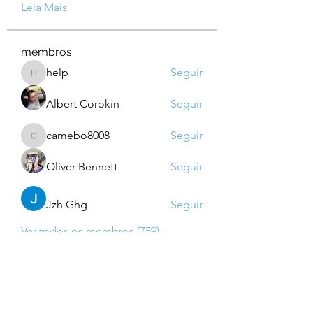
Leia Mais
membros
help
Seguir
help
Albert Corokin
Seguir
camebo8008
Seguir
camebo8008
Oliver Bennett
Seguir
Jzh Ghg
Seguir
Ver todos os membros (759)