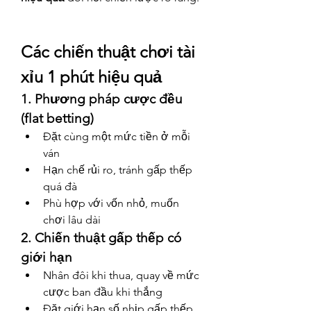
Các chiến thuật chơi tài 
xỉu 1 phút hiệu quả
1. Phương pháp cược đều 
(flat betting)
Đặt cùng một mức tiền ở mỗi 
ván
Hạn chế rủi ro, tránh gấp thếp 
quá đà
Phù hợp với vốn nhỏ, muốn 
chơi lâu dài
2. Chiến thuật gấp thếp có 
giới hạn
Nhân đôi khi thua, quay về mức 
cược ban đầu khi thắng
Đặt giới hạn số nhịp gấp thếp 