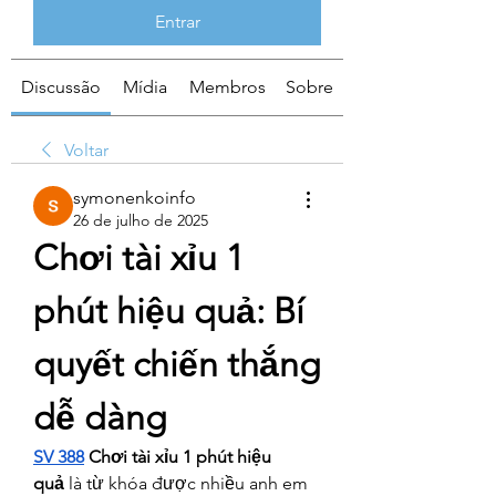
Entrar
Discussão
Mídia
Membros
Sobre
Voltar
symonenkoinfo
26 de julho de 2025
Chơi tài xỉu 1 
phút hiệu quả: Bí 
quyết chiến thắng 
dễ dàng
SV 388
 Chơi tài xỉu 1 phút hiệu 
quả
 là từ khóa được nhiều anh em 