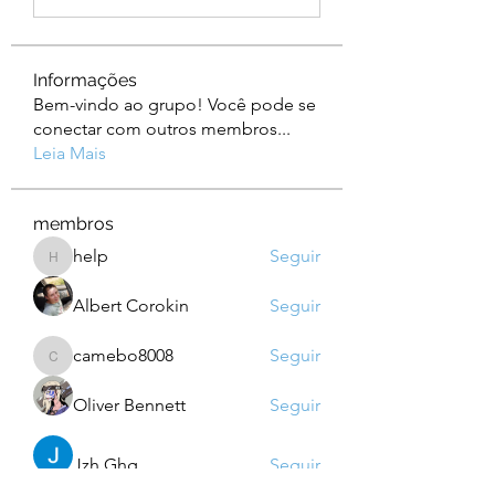
Informações
Bem-vindo ao grupo! Você pode se
conectar com outros membros
...
Leia Mais
membros
help
Seguir
help
Albert Corokin
Seguir
camebo8008
Seguir
camebo8008
Oliver Bennett
Seguir
Jzh Ghg
Seguir