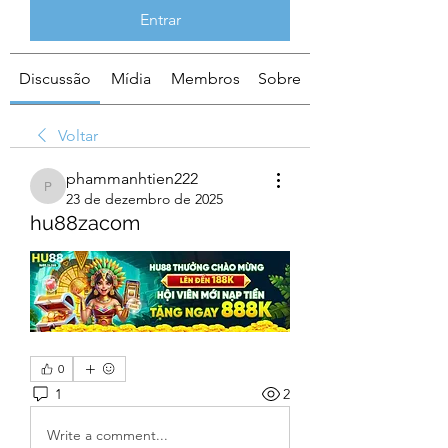
Entrar
Discussão
Mídia
Membros
Sobre
Voltar
phammanhtien222
phammanhtien222
23 de dezembro de 2025
hu88zacom
0
1
2
Write a comment...