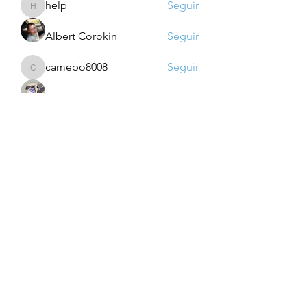
help
Seguir
help
Albert Corokin
Seguir
camebo8008
Seguir
camebo8008
Oliver Bennett
Seguir
Jzh Ghg
Seguir
Ver todos os membros (759)
Para saber das novidades: