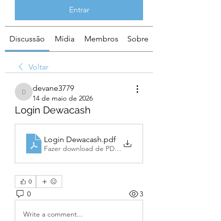
Entrar
Discussão
Mídia
Membros
Sobre
Voltar
devane3779
devane3779
14 de maio de 2026
Login Dewacash
Login Dewacash
.pdf
Fazer download de PDF • 359KB
0
0
3
Write a comment...