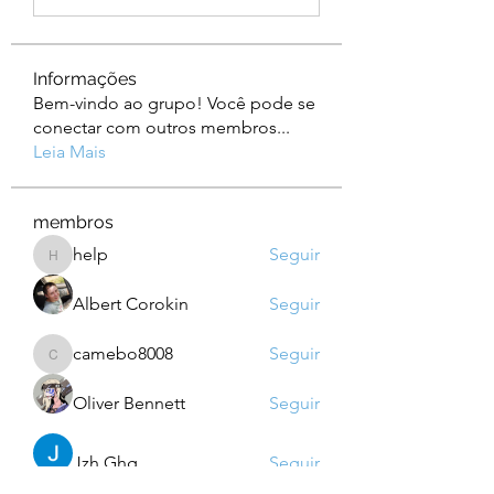
Informações
Bem-vindo ao grupo! Você pode se
conectar com outros membros
...
Leia Mais
membros
help
Seguir
help
Albert Corokin
Seguir
camebo8008
Seguir
camebo8008
Oliver Bennett
Seguir
Jzh Ghg
Seguir