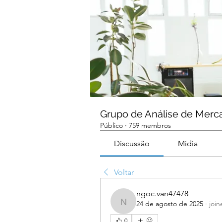
Grupo de Análise de Merc
Público
·
759 membros
Discussão
Mídia
Voltar
ngoc.van47478
24 de agosto de 2025
·
joi
ngoc.van47478
0