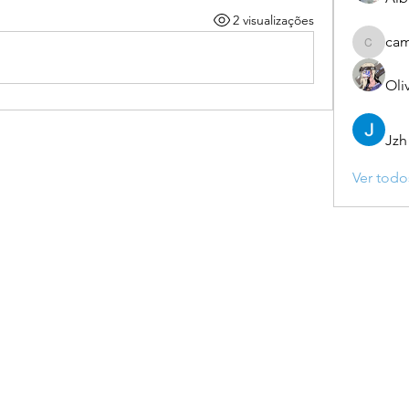
2 visualizações
ca
camebo
Oli
Jzh
Ver todo