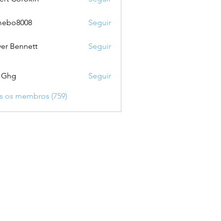
mebo8008
Seguir
8008
ver Bennett
Seguir
 Ghg
Seguir
s os membros (759)