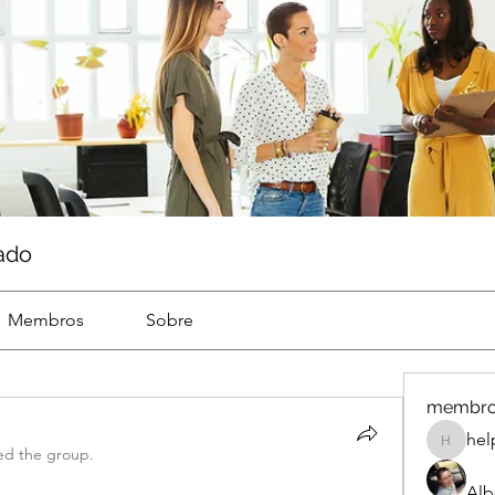
ado
Membros
Sobre
membr
hel
help
ned the group.
Alb