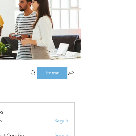
Entrar
os
p
Seguir
ert Corokin
Seguir