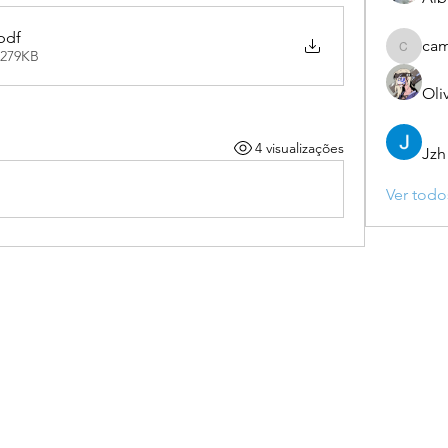
pdf
ca
 279KB
camebo
Oli
4 visualizações
Jzh
Ver todo