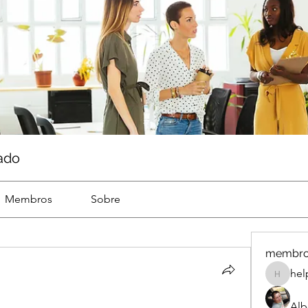
ado
Membros
Sobre
membr
hel
help
Alb