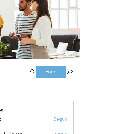
Entrar
os
p
Seguir
ert Corokin
Seguir