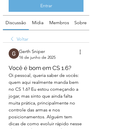
Entrar
Discussão
Mídia
Membros
Sobre
Voltar
Gerth Sniper
16 de junho de 2025
Você é bom em CS 1.6?
Oi pessoal, queria saber de vocês: 
quem aqui realmente manda bem 
no CS 1.6? Eu estou começando a 
jogar, mas sinto que ainda falta 
muita prática, principalmente no 
controle das armas e nos 
posicionamentos. Alguém tem 
dicas de como evoluir rápido nesse 