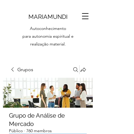
MARIAMUNDI
Autoconhecimento
para autonomia espiritual e
realização material.
Grupos
Grupo de Análise de
Mercado
Público
·
760 membros