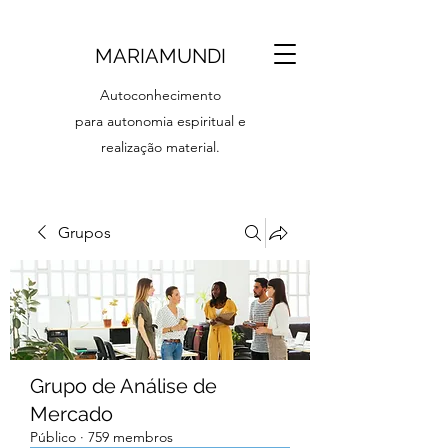
MARIAMUNDI
Autoconhecimento
para autonomia espiritual e
realização material.
Grupos
Grupo de Análise de
Mercado
Público
·
759 membros