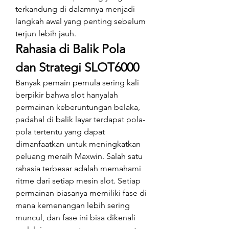
terkandung di dalamnya menjadi 
langkah awal yang penting sebelum 
terjun lebih jauh.
Rahasia di Balik Pola 
dan Strategi SLOT6000
Banyak pemain pemula sering kali 
berpikir bahwa slot hanyalah 
permainan keberuntungan belaka, 
padahal di balik layar terdapat pola-
pola tertentu yang dapat 
dimanfaatkan untuk meningkatkan 
peluang meraih Maxwin. Salah satu 
rahasia terbesar adalah memahami 
ritme dari setiap mesin slot. Setiap 
permainan biasanya memiliki fase di 
mana kemenangan lebih sering 
muncul, dan fase ini bisa dikenali 