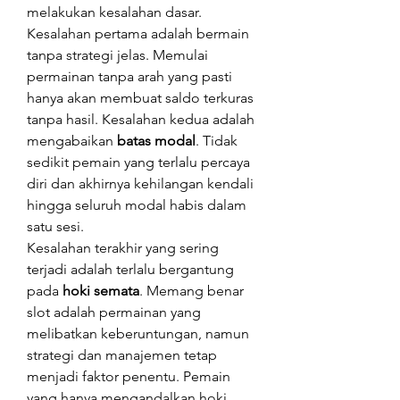
melakukan kesalahan dasar. 
Kesalahan pertama adalah bermain 
tanpa strategi jelas. Memulai 
permainan tanpa arah yang pasti 
hanya akan membuat saldo terkuras 
tanpa hasil. Kesalahan kedua adalah 
mengabaikan 
batas modal
. Tidak 
sedikit pemain yang terlalu percaya 
diri dan akhirnya kehilangan kendali 
hingga seluruh modal habis dalam 
satu sesi.
Kesalahan terakhir yang sering 
terjadi adalah terlalu bergantung 
pada 
hoki semata
. Memang benar 
slot adalah permainan yang 
melibatkan keberuntungan, namun 
strategi dan manajemen tetap 
menjadi faktor penentu. Pemain 
yang hanya mengandalkan hoki 