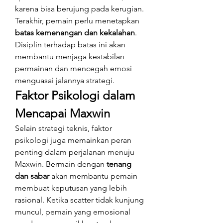
karena bisa berujung pada kerugian. 
Terakhir, pemain perlu menetapkan 
batas kemenangan dan kekalahan
. 
Disiplin terhadap batas ini akan 
membantu menjaga kestabilan 
permainan dan mencegah emosi 
menguasai jalannya strategi.
Faktor Psikologi dalam 
Mencapai Maxwin
Selain strategi teknis, faktor 
psikologi juga memainkan peran 
penting dalam perjalanan menuju 
Maxwin. Bermain dengan 
tenang 
dan sabar
 akan membantu pemain 
membuat keputusan yang lebih 
rasional. Ketika scatter tidak kunjung 
muncul, pemain yang emosional 