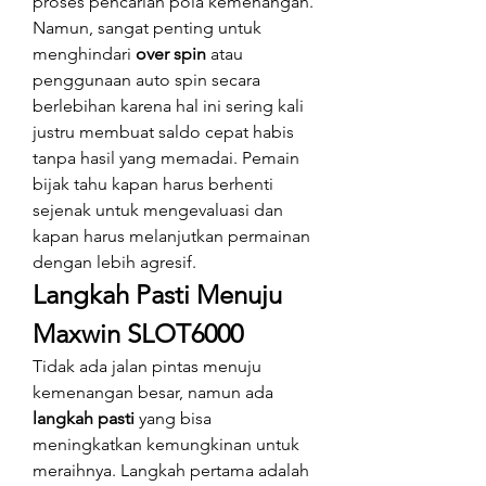
proses pencarian pola kemenangan. 
Namun, sangat penting untuk 
menghindari 
over spin
 atau 
penggunaan auto spin secara 
berlebihan karena hal ini sering kali 
justru membuat saldo cepat habis 
tanpa hasil yang memadai. Pemain 
bijak tahu kapan harus berhenti 
sejenak untuk mengevaluasi dan 
kapan harus melanjutkan permainan 
dengan lebih agresif.
Langkah Pasti Menuju 
Maxwin SLOT6000
Tidak ada jalan pintas menuju 
kemenangan besar, namun ada 
langkah pasti
 yang bisa 
meningkatkan kemungkinan untuk 
meraihnya. Langkah pertama adalah 