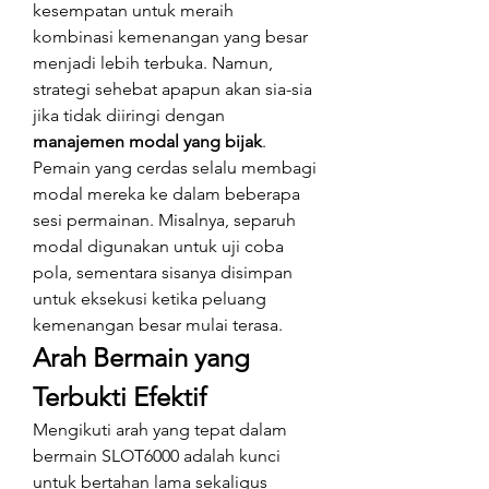
kesempatan untuk meraih 
kombinasi kemenangan yang besar 
menjadi lebih terbuka. Namun, 
strategi sehebat apapun akan sia-sia 
jika tidak diiringi dengan 
manajemen modal yang bijak
. 
Pemain yang cerdas selalu membagi 
modal mereka ke dalam beberapa 
sesi permainan. Misalnya, separuh 
modal digunakan untuk uji coba 
pola, sementara sisanya disimpan 
untuk eksekusi ketika peluang 
kemenangan besar mulai terasa.
Arah Bermain yang 
Terbukti Efektif
Mengikuti arah yang tepat dalam 
bermain SLOT6000 adalah kunci 
untuk bertahan lama sekaligus 