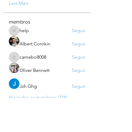
Leia Mais
membros
help
Seguir
help
Albert Corokin
Seguir
camebo8008
Seguir
camebo8008
Oliver Bennett
Seguir
Jzh Ghg
Seguir
Ver todos os membros (758)