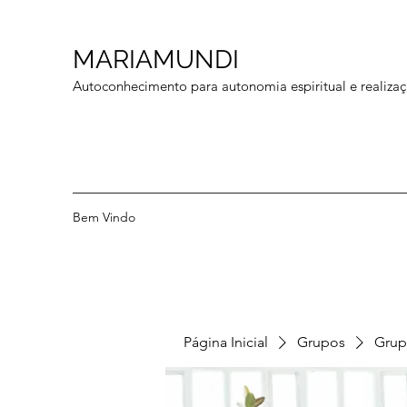
MARIAMUNDI
Autoconhecimento para autonomia espiritual e realizaç
Bem Vindo
Página Inicial
Grupos
Grup