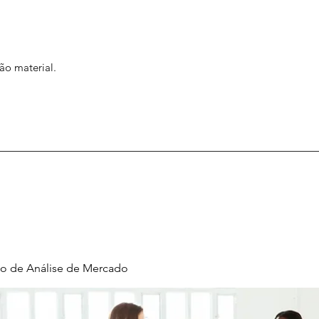
ão material.
o de Análise de Mercado