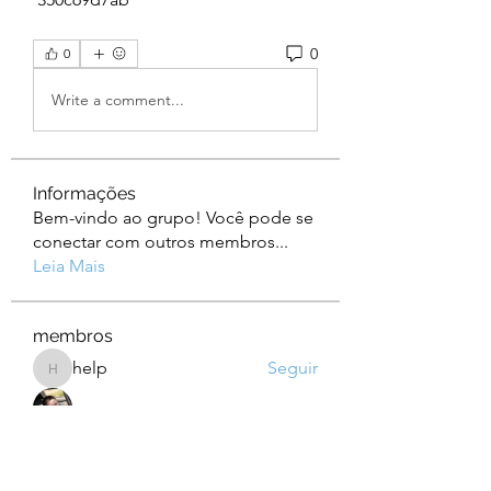
0
0
Write a comment...
Informações
Bem-vindo ao grupo! Você pode se
conectar com outros membros
...
Leia Mais
membros
help
Seguir
help
Albert Corokin
Seguir
camebo8008
Seguir
camebo8008