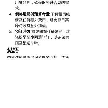
用餐器具，確保服務符合您的需
求。
價格透明與預算考量
 了解報價結
構及任何額外費用，避免節日高
峰時段有意外加價。
預訂時效
 節慶期間訂單爆滿，建
議提早至少兩週預訂，以確保供
應及配送準時。
結語
中秋佳節是團聚與感恩的時刻，透過
中秋節到會
服務，您可以輕鬆打造一
場難忘的節日盛宴，無需擔心繁瑣的
準備工作。從豐富多樣的菜色到專業
的配送與服務，
中秋節到會
不只是方
便的選擇，更是提升節慶品質的最佳
方式。
0
0