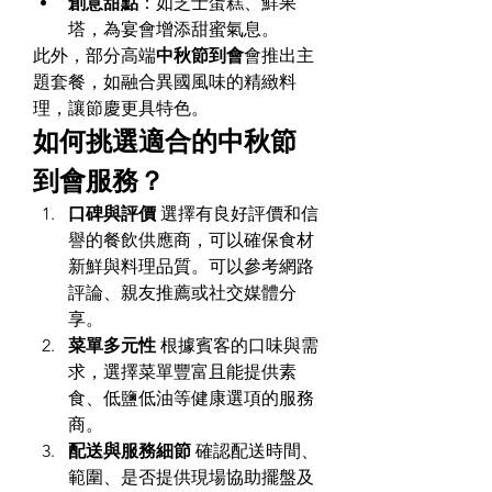
創意甜點
：如芝士蛋糕、鮮果
塔，為宴會增添甜蜜氣息。
此外，部分高端
中秋節到會
會推出主
題套餐，如融合異國風味的精緻料
理，讓節慶更具特色。
如何挑選適合的中秋節
到會服務？
口碑與評價
 選擇有良好評價和信
譽的餐飲供應商，可以確保食材
新鮮與料理品質。可以參考網路
評論、親友推薦或社交媒體分
享。
菜單多元性
 根據賓客的口味與需
求，選擇菜單豐富且能提供素
食、低鹽低油等健康選項的服務
商。
配送與服務細節
 確認配送時間、
範圍、是否提供現場協助擺盤及