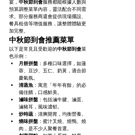
宴，
中秋節到會
服務都能根據人數與
預算調整菜單內容，靈活配合不同需
求。部分服務商還會提供現場擺設、
餐具租借等增值服務，讓整體體驗更
加完整。
中秋節到會推薦菜單
以下是常見且受歡迎的
中秋節到會
菜
色示例：
月餅拼盤
：多種口味選擇，如蓮
蓉、豆沙、五仁、奶黃，適合節
慶氣氛。
清蒸魚
：寓意「年年有餘」的必
備佳餚，口感鮮美。
滷味拼盤
：包括滷牛腱、滷蛋、
滷豬耳，風味濃郁。
炒時蔬
：清爽開胃，均衡營養。
燒味拼盤
：蜜汁叉燒、燒鴨、燒
肉，是不少人聚餐首選。