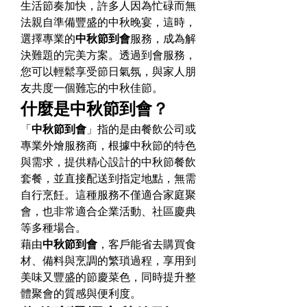
生活節奏加快，許多人因為忙碌而無
法親自準備豐盛的中秋晚宴，這時，
選擇專業的
中秋節到會
服務，成為解
決難題的完美方案。透過到會服務，
您可以輕鬆享受節日氣氛，與家人朋
友共度一個難忘的中秋佳節。
什麼是中秋節到會？
「
中秋節到會
」指的是由餐飲公司或
專業外燴服務商，根據中秋節的特色
與需求，提供精心設計的中秋節餐飲
套餐，並直接配送到指定地點，無需
自行烹飪。這種服務不僅適合家庭聚
會，也非常適合企業活動、社區慶典
等多種場合。
藉由
中秋節到會
，客戶能省去購買食
材、備料與烹調的繁瑣過程，享用到
美味又豐盛的節慶菜色，同時提升整
體聚會的質感與便利度。