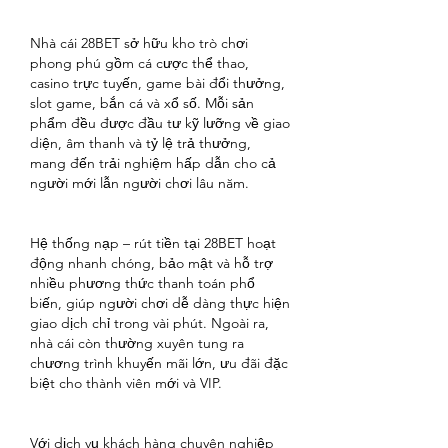
Nhà cái 28BET sở hữu kho trò chơi 
phong phú gồm cá cược thể thao, 
casino trực tuyến, game bài đổi thưởng, 
slot game, bắn cá và xổ số. Mỗi sản 
phẩm đều được đầu tư kỹ lưỡng về giao 
diện, âm thanh và tỷ lệ trả thưởng, 
mang đến trải nghiệm hấp dẫn cho cả 
người mới lẫn người chơi lâu năm.
Hệ thống nạp – rút tiền tại 28BET hoạt 
động nhanh chóng, bảo mật và hỗ trợ 
nhiều phương thức thanh toán phổ 
biến, giúp người chơi dễ dàng thực hiện 
giao dịch chỉ trong vài phút. Ngoài ra, 
nhà cái còn thường xuyên tung ra 
chương trình khuyến mãi lớn, ưu đãi đặc 
biệt cho thành viên mới và VIP.
Với dịch vụ khách hàng chuyên nghiệp 