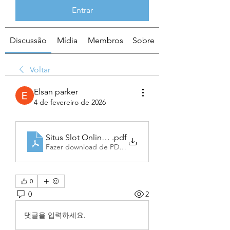
Entrar
Discussão
Mídia
Membros
Sobre
Voltar
Elsan parker
4 de fevereiro de 2026
Situs Slot Online OnebetAsia – Exploring the Digit
.pdf
Fazer download de PDF • 2.20MB
0
0
2
댓글을 입력하세요.