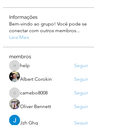
Informações
Bem-vindo ao grupo! Você pode se
conectar com outros membros
...
Leia Mais
membros
help
Seguir
help
Albert Corokin
Seguir
camebo8008
Seguir
camebo8008
Oliver Bennett
Seguir
Jzh Ghg
Seguir
Ver todos os membros (760)