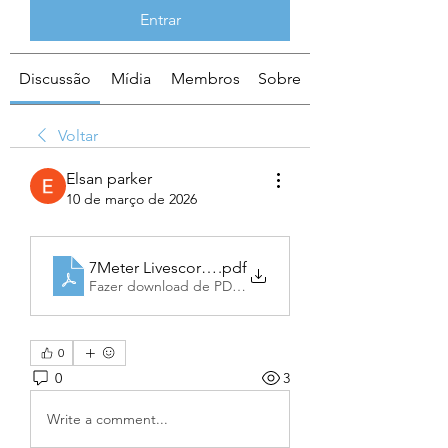
Entrar
Discussão
Mídia
Membros
Sobre
Voltar
Elsan parker
10 de março de 2026
7Meter Livescore – A Complete Guide to Real-Tim
.pdf
Fazer download de PDF • 5.99MB
0
0
3
Write a comment...