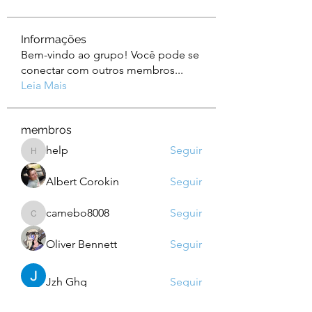
Informações
Bem-vindo ao grupo! Você pode se
conectar com outros membros
...
Leia Mais
membros
help
Seguir
help
Albert Corokin
Seguir
camebo8008
Seguir
camebo8008
Oliver Bennett
Seguir
Jzh Ghg
Seguir
Ver todos os membros (759)