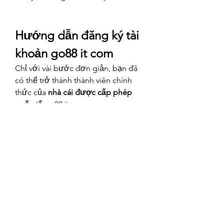
Hướng dẫn đăng ký tài 
khoản go88 it com
Chỉ với vài bước đơn giản, bạn đã 
có thể trở thành thành viên chính 
thức của 
nhà cái được cấp phép 
quốc tế
 go88 it com:
Truy cập website chính thức: 
👉
go88 it com
Nhấn vào nút "Đăng ký".
Điền đầy đủ thông tin tài 
khoản.
Xác nhận và bắt đầu trải 
nghiệm!