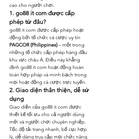
cao cho người chơi.
1. go88 it com được cấp 
phép từ đâu?
go88 it com được cấp phép hoạt 
động bởi tổ chức cá cược uy tín 
PAGCOR (Philippines)
 – một trong 
những tổ chức cấp phép hàng đầu 
khu vực châu Á. Điều này khẳng 
định go88 it com hoạt động hoàn 
toàn hợp pháp và minh bạch trong 
mọi hoạt động cá cược trực tuyến.
2. Giao diện thân thiện, dễ sử 
dụng
Giao diện của go88 it com được 
thiết kế tối ưu cho cả người dùng 
mới và người chơi chuyên nghiệp. 
Tốc độ tải trang nhanh, bố cục hợp 
lý, dễ dàng truy cập mọi chức năng.