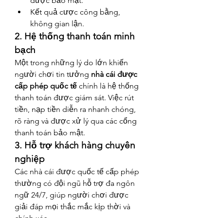
được bảo mật.
Kết quả cược công bằng, 
không gian lận.
2. Hệ thống thanh toán minh 
bạch
Một trong những lý do lớn khiến 
người chơi tin tưởng 
nhà cái được 
cấp phép quốc tế
 chính là hệ thống 
thanh toán được giám sát. Việc rút 
tiền, nạp tiền diễn ra nhanh chóng, 
rõ ràng và được xử lý qua các cổng 
thanh toán bảo mật.
3. Hỗ trợ khách hàng chuyên 
nghiệp
Các nhà cái được quốc tế cấp phép 
thường có đội ngũ hỗ trợ đa ngôn 
ngữ 24/7, giúp người chơi được 
giải đáp mọi thắc mắc kịp thời và 