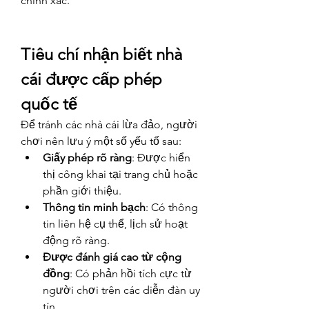
chính xác.
Tiêu chí nhận biết nhà 
cái được cấp phép 
quốc tế
Để tránh các nhà cái lừa đảo, người 
chơi nên lưu ý một số yếu tố sau:
Giấy phép rõ ràng
: Được hiển 
thị công khai tại trang chủ hoặc 
phần giới thiệu.
Thông tin minh bạch
: Có thông 
tin liên hệ cụ thể, lịch sử hoạt 
động rõ ràng.
Được đánh giá cao từ cộng 
đồng
: Có phản hồi tích cực từ 
người chơi trên các diễn đàn uy 
tín.