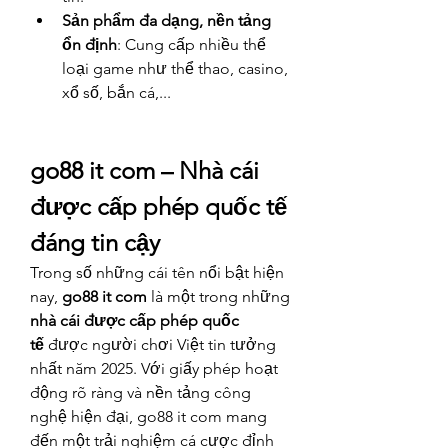
Sản phẩm đa dạng, nền tảng 
ổn định
: Cung cấp nhiều thể 
loại game như thể thao, casino, 
xổ số, bắn cá,...
go88 it com – Nhà cái 
được cấp phép quốc tế 
đáng tin cậy
Trong số những cái tên nổi bật hiện 
nay, 
go88 it com
 là một trong những 
nhà cái được cấp phép quốc 
tế
 được người chơi Việt tin tưởng 
nhất năm 2025. Với giấy phép hoạt 
động rõ ràng và nền tảng công 
nghệ hiện đại, go88 it com mang 
đến một trải nghiệm cá cược đỉnh 