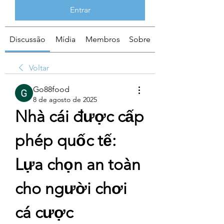
Entrar
Discussão
Mídia
Membros
Sobre
Voltar
Go88food
8 de agosto de 2025
Nhà cái được cấp 
phép quốc tế: 
Lựa chọn an toàn 
cho người chơi 
cá cược