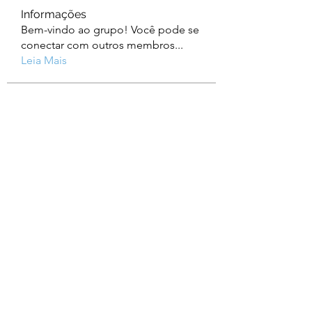
Informações
Bem-vindo ao grupo! Você pode se
conectar com outros membros
...
Leia Mais
membros
help
Seguir
help
Albert Corokin
Seguir
camebo8008
Seguir
camebo8008
Oliver Bennett
Seguir
Jzh Ghg
Seguir
Ver todos os membros (759)