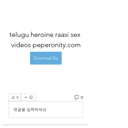
telugu heroine raasi sex 
videos peperonity.com
Download Zip
0
0
댓글을 입력하세요.