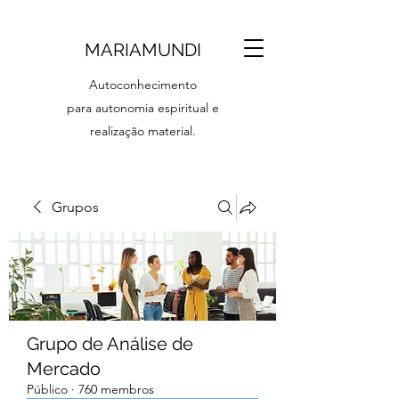
MARIAMUNDI
Autoconhecimento
para autonomia espiritual e
realização material.
Grupos
Grupo de Análise de
Mercado
Público
·
760 membros