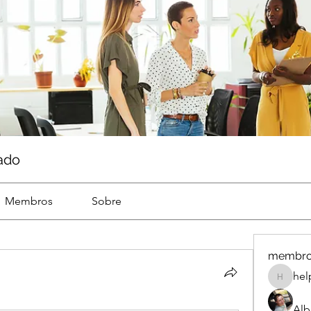
ado
Membros
Sobre
membr
hel
help
Alb