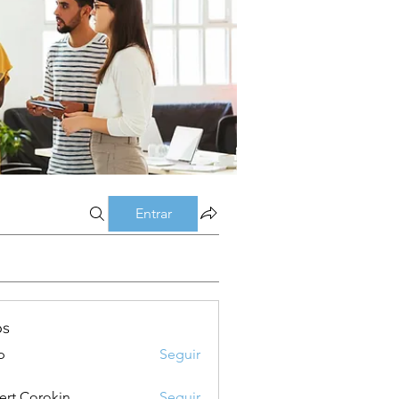
Entrar
os
p
Seguir
ert Corokin
Seguir