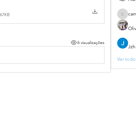
ca
 67KB
camebo
Oli
6 visualizações
Jzh
Ver todo