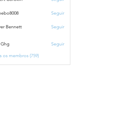
mebo8008
Seguir
8008
ver Bennett
Seguir
 Ghg
Seguir
s os membros (759)