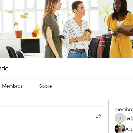
ado
Membros
Sobre
membr
hel
help
Alb