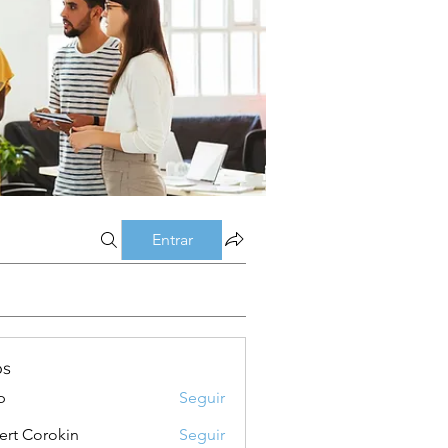
Entrar
os
p
Seguir
ert Corokin
Seguir