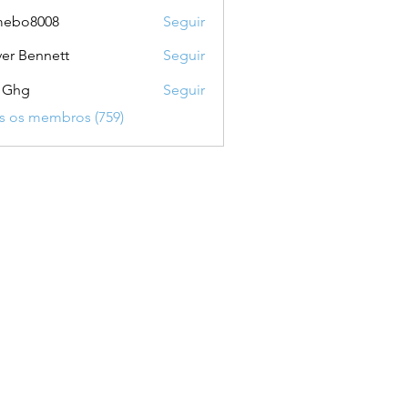
mebo8008
Seguir
8008
ver Bennett
Seguir
 Ghg
Seguir
s os membros (759)