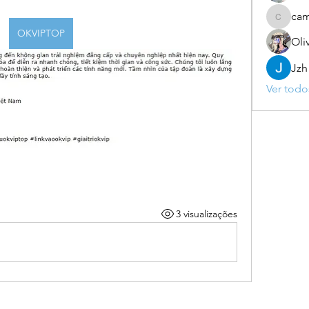
ca
camebo
OKVIPTOP
Oli
Jzh
Ver todo
3 visualizações