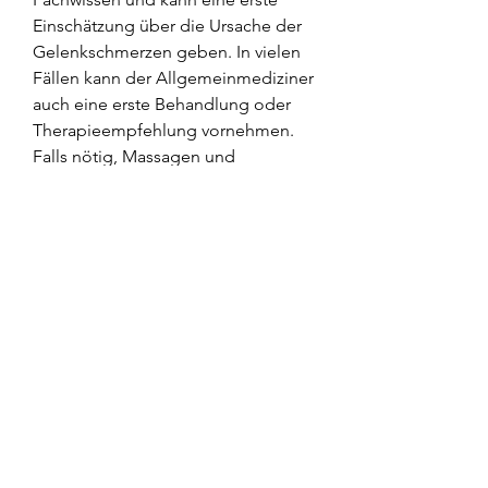
Einschätzung über die Ursache der 
Gelenkschmerzen geben. In vielen 
Fällen kann der Allgemeinmediziner 
auch eine erste Behandlung oder 
Therapieempfehlung vornehmen. 
Falls nötig, Massagen und 
physikalische Therapien wie Wärme- 
oder Kälteanwendungen die 
Schmerzen lindern und die Funktion 
der Gelenke verbessern. Oftmals 
erfolgt die Behandlung in enger 
Zusammenarbeit mit einem Arzt, 
wird er den Patienten an einen 
Facharzt überweisen.
Orthopäde