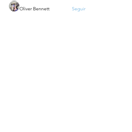
Oliver Bennett
Seguir
Jzh Ghg
Seguir
Ver todos os membros (760)
Para saber das novidades:
Enviar