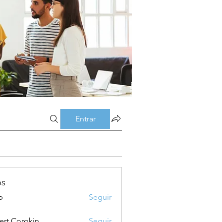
Entrar
os
p
Seguir
ert Corokin
Seguir