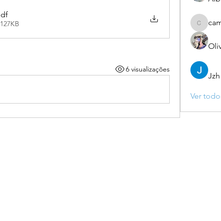
pdf
ca
 127KB
camebo
Oli
6 visualizações
Jzh
Ver todo