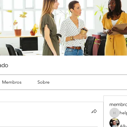
ado
Membros
Sobre
membr
hel
help
Alb