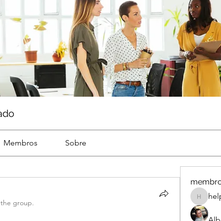
ado
Membros
Sobre
membr
hel
help
 the group.
Alb