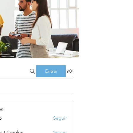
Entrar
os
p
Seguir
ert Corokin
Seguir