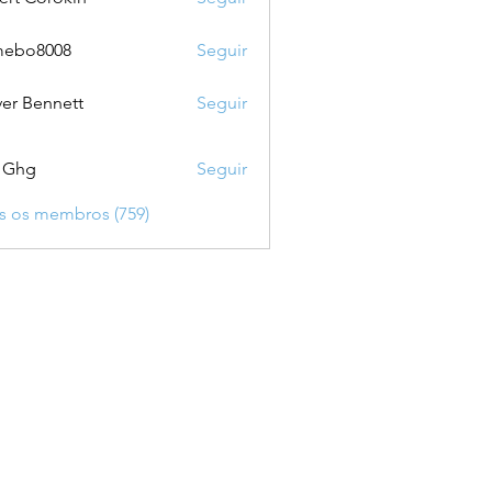
mebo8008
Seguir
8008
ver Bennett
Seguir
 Ghg
Seguir
s os membros (759)