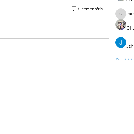
0 comentário
ca
camebo
Oli
Jzh
Ver todo