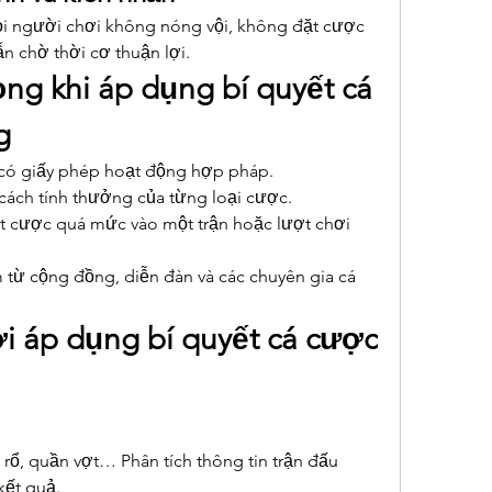
i người chơi không nóng vội, không đặt cược 
n chờ thời cơ thuận lợi.
ng khi áp dụng bí quyết cá 
g
, có giấy phép hoạt động hợp pháp.
 cách tính thưởng của từng loại cược.
 cược quá mức vào một trận hoặc lượt chơi 
 từ cộng đồng, diễn đàn và các chuyên gia cá 
ơi áp dụng bí quyết cá cược 
ổ, quần vợt… Phân tích thông tin trận đấu 
kết quả.