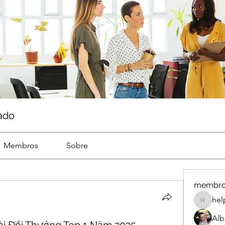
ado
Membros
Sobre
membr
hel
help
Alb