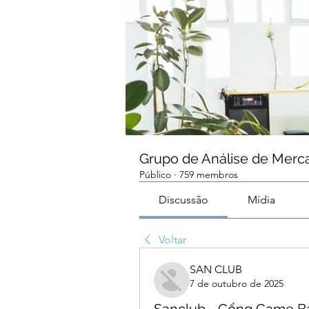
Grupo de Análise de Merc
Público
·
759 membros
Discussão
Mídia
Voltar
SAN CLUB
7 de outubro de 2025