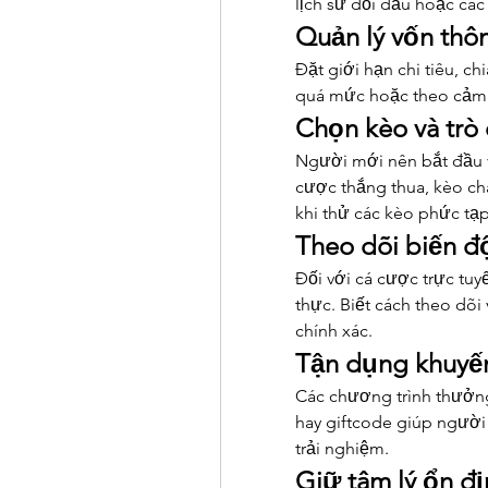
lịch sử đối đầu hoặc các
Quản lý vốn thô
Đặt giới hạn chi tiêu, ch
quá mức hoặc theo cảm 
Chọn kèo và trò
Người mới nên bắt đầu vớ
cược thắng thua, kèo ch
khi thử các kèo phức tạp
Theo dõi biến độ
Đối với cá cược trực tuyế
thực. Biết cách theo dõi
chính xác.
Tận dụng khuyến
Các chương trình thưởng 
hay giftcode giúp người c
trải nghiệm.
Giữ tâm lý ổn đị