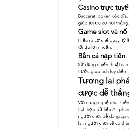
Casino trực tuyế
Baccarat, poker, xóc đĩa
giúp tối ưu cơ hội thắng
Game slot và nổ
Hiểu rõ cơ chế quay, tỷ 
tối ưu lợi nhuận.
Bắn cá nạp tiền
Sử dụng chiến thuật săn 
trước giúp tích lũy điể
Tương lai phát
cược dễ thắn
Với công nghệ phát triển
tích hợp dữ liệu AI, phân
người chơi dễ dàng áp 
lai, người chơi sẽ có th