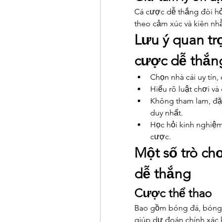
Cá cược dễ thắng đòi hỏ
theo cảm xúc và kiên nhẫ
Lưu ý quan trọ
cược dễ thắn
Chọn nhà cái uy tín
Hiểu rõ luật chơi và
Không tham lam, đặt
duy nhất.
Học hỏi kinh nghiệm
cược.
Một số trò ch
dễ thắng
Cược thể thao
Bao gồm bóng đá, bóng r
giúp dự đoán chính xác 