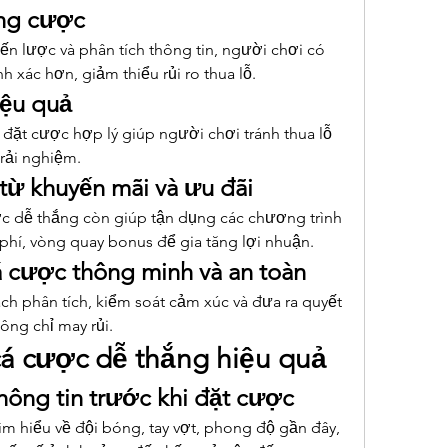
ắng cược
n lược và phân tích thông tin, người chơi có 
h xác hơn, giảm thiểu rủi ro thua lỗ.
iệu quả
 đặt cược hợp lý giúp người chơi tránh thua lỗ 
trải nghiệm.
 từ khuyến mãi và ưu đãi
c dễ thắng còn giúp tận dụng các chương trình 
phí, vòng quay bonus để gia tăng lợi nhuận.
á cược thông minh và an toàn
h phân tích, kiểm soát cảm xúc và đưa ra quyết 
ông chỉ may rủi.
cá cược dễ thắng hiệu quả
hông tin trước khi đặt cược
tìm hiểu về đội bóng, tay vợt, phong độ gần đây, 