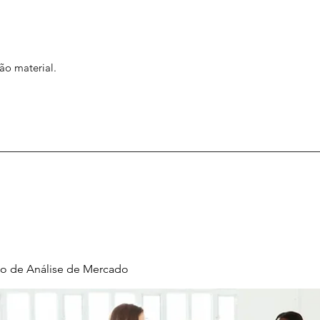
ão material.
o de Análise de Mercado