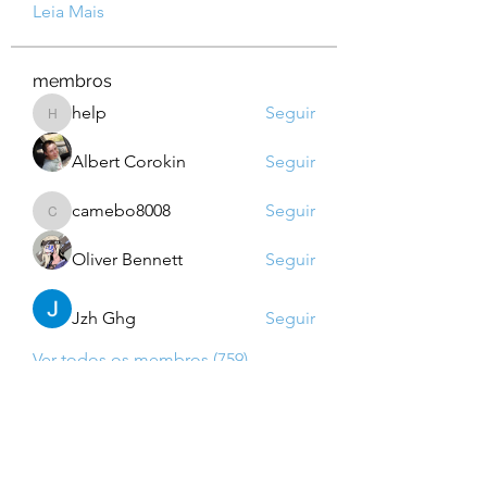
Leia Mais
membros
help
Seguir
help
Albert Corokin
Seguir
camebo8008
Seguir
camebo8008
Oliver Bennett
Seguir
Jzh Ghg
Seguir
Ver todos os membros (759)