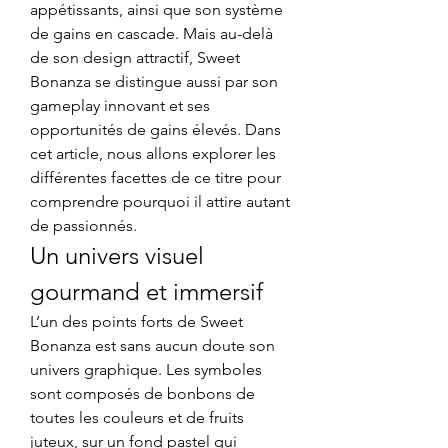
appétissants, ainsi que son système 
de gains en cascade. Mais au-delà 
de son design attractif, Sweet 
Bonanza se distingue aussi par son 
gameplay innovant et ses 
opportunités de gains élevés. Dans 
cet article, nous allons explorer les 
différentes facettes de ce titre pour 
comprendre pourquoi il attire autant 
de passionnés.
Un univers visuel 
gourmand et immersif
L’un des points forts de Sweet 
Bonanza est sans aucun doute son 
univers graphique. Les symboles 
sont composés de bonbons de 
toutes les couleurs et de fruits 
juteux, sur un fond pastel qui 