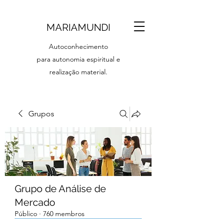
MARIAMUNDI
Autoconhecimento
para autonomia espiritual e
realização material.
Grupos
Grupo de Análise de
Mercado
Público
·
760 membros