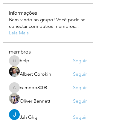
Informações
Bem-vindo ao grupo! Você pode se
conectar com outros membros
...
Leia Mais
membros
help
Seguir
help
Albert Corokin
Seguir
camebo8008
Seguir
camebo8008
Oliver Bennett
Seguir
Jzh Ghg
Seguir
Ver todos os membros (760)