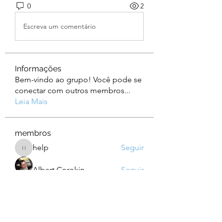
0
2
Escreva um comentário
Informações
Bem-vindo ao grupo! Você pode se
conectar com outros membros
...
Leia Mais
membros
help
Seguir
help
Albert Corokin
Seguir
camebo8008
Seguir
camebo8008
Oliver Bennett
Seguir