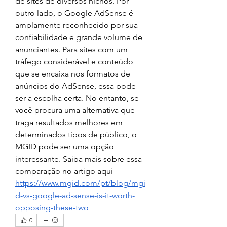
de sites de diversos nichos. Por 
outro lado, o Google AdSense é 
amplamente reconhecido por sua 
confiabilidade e grande volume de 
anunciantes. Para sites com um 
tráfego considerável e conteúdo 
que se encaixa nos formatos de 
anúncios do AdSense, essa pode 
ser a escolha certa. No entanto, se 
você procura uma alternativa que 
traga resultados melhores em 
determinados tipos de público, o 
MGID pode ser uma opção 
interessante. Saiba mais sobre essa 
comparação no artigo aqui 
https://www.mgid.com/pt/blog/mgi
d-vs-google-ad-sense-is-it-worth-
opposing-these-two
0