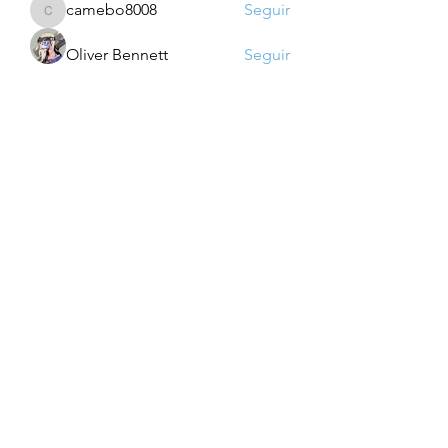
camebo8008
Seguir
camebo8008
Oliver Bennett
Seguir
Jzh Ghg
Seguir
Ver todos os membros (760)
Para saber das novidades:
Enviar