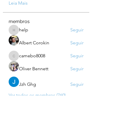
Leia Mais
membros
help
Seguir
help
Albert Corokin
Seguir
camebo8008
Seguir
camebo8008
Oliver Bennett
Seguir
Jzh Ghg
Seguir
Ver todos os membros (760)