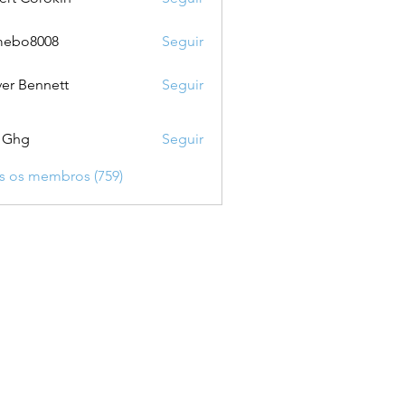
mebo8008
Seguir
8008
ver Bennett
Seguir
 Ghg
Seguir
s os membros (759)