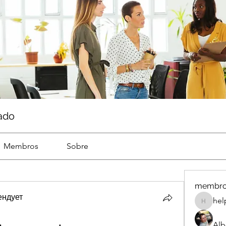
ado
Membros
Sobre
membr
ендует
hel
help
Alb