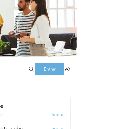
Entrar
os
p
Seguir
ert Corokin
Seguir