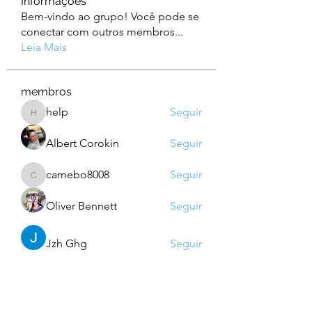
Informações
Bem-vindo ao grupo! Você pode se
conectar com outros membros
...
Leia Mais
membros
help
Seguir
help
Albert Corokin
Seguir
camebo8008
Seguir
camebo8008
Oliver Bennett
Seguir
Jzh Ghg
Seguir
Ver todos os membros (760)