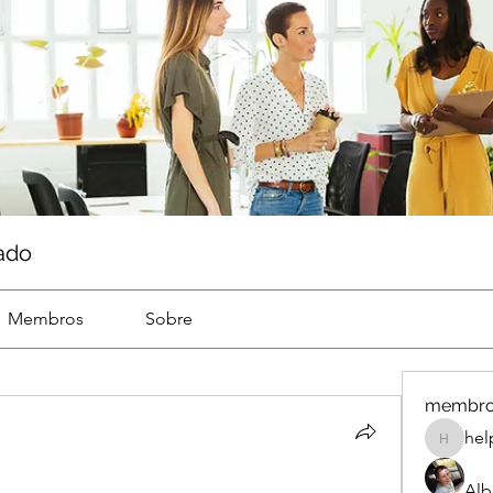
ado
Membros
Sobre
membr
hel
help
Alb