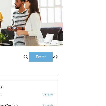
Entrar
os
p
Seguir
ert Corokin
Seguir