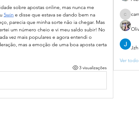
sidade sobre apostas online, mas nunca me 
ca
u 
5win
 e disse que estava se dando bem na 
camebo
meço, parecia que minha sorte não ia chegar. Mas 
Oli
rtei um número cheio e vi meu saldo subir! No 
 cada vez mais populares e agora entendi o 
ração, mas a emoção de uma boa aposta certa 
Jzh
Ver todo
3 visualizações