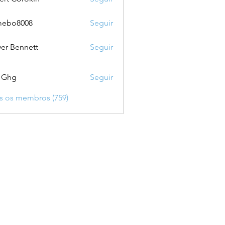
mebo8008
Seguir
8008
ver Bennett
Seguir
 Ghg
Seguir
s os membros (759)