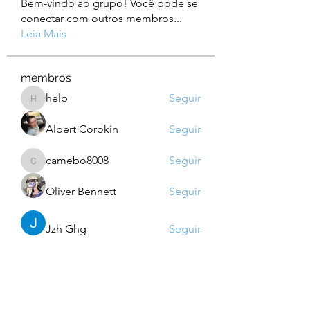
Bem-vindo ao grupo! Você pode se
conectar com outros membros
...
Leia Mais
membros
help
Seguir
help
Albert Corokin
Seguir
camebo8008
Seguir
camebo8008
Oliver Bennett
Seguir
Jzh Ghg
Seguir
Ver todos os membros (759)