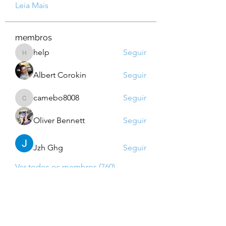
Leia Mais
membros
help
Seguir
help
Albert Corokin
Seguir
camebo8008
Seguir
camebo8008
Oliver Bennett
Seguir
Jzh Ghg
Seguir
Ver todos os membros (760)